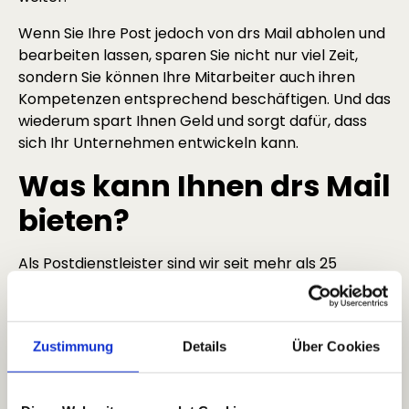
Wenn Sie Ihre Post jedoch von drs Mail abholen und
bearbeiten lassen, sparen Sie nicht nur viel Zeit,
sondern Sie können Ihre Mitarbeiter auch ihren
Kompetenzen entsprechend beschäftigen. Und das
wiederum spart Ihnen Geld und sorgt dafür, dass
sich Ihr Unternehmen entwickeln kann.
Was kann Ihnen drs Mail
bieten?
Als Postdienstleister sind wir seit mehr als 25
Jahren bundesweit aktiv. Wir betreuen mehr als
4.000 Unternehmen, die unsere professionelle
Alternative zu den unterschiedlichsten
Zustimmung
Details
Über Cookies
Postangelegenheiten in Anspruch nehmen. Da wir
eine besonders hohe Kundendichte haben, können
wir individuell auf Ihre Bedürfnisse eingehen und die