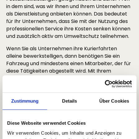
in dem sind, was wir Ihnen und Ihrem Unternehmen
als Dienstleistung anbieten können. Das bedeutet
für Ihr Unternehmen, dass Sie mit der Nutzung des
professionellen Service ihre Kosten senken können
und zusätzlich aktiv am Umweltschutz teilnehmen.
Wenn Sie als Unternehmen ihre Kurierfahrten
alleine bewerkstelligen, dann benötigen Sie ein
Fahrzeug und mindestens einen Mitarbeiter, der für
diese Tätigkeiten abgestellt wird. Mit Ihrem
Fahrzeug und dem einen Mitarbeiter verbringen sie
Ihre Daten, Ihre Dokumente und ihr Bargeld einzeln
zu den entsprechenden Stationen. Wir von drs Mail
bündeln dies und können daher effektiver und
Zustimmung
Details
Über Cookies
zielführender arbeiten.
Unser Service umfasst maßgeschneiderte
Diese Webseite verwendet Cookies
Lösungen für Ihr Unternehmen. Die Bedürfnisse
Wir verwenden Cookies, um Inhalte und Anzeigen zu
unserer Kunden stehen dabei immer im