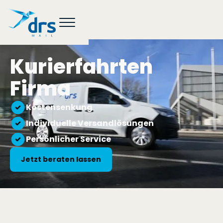
Kurierfahrten
Firma
Kostensenkung
Individuelle Versandlösungen
Persönlicher Service
Jetzt beraten lassen