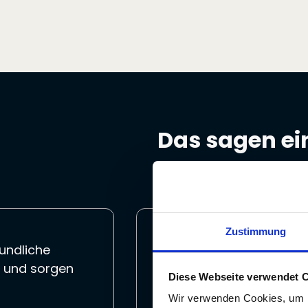
Das sagen ei
Slide 2 of 5.
Zustimmung
eundliche
„Die Zusammenarbeit u
s und sorgen
GmbH & Co. KG aus Ess
Diese Webseite verwendet 
Vertrauen und gemeins
Wir verwenden Cookies, um I