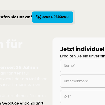
Rufen Sie uns an!
02054 9693200
 für
Jetzt individue
Erhalten Sie ein unverb
en seit 25 Jahren
 Bankfahrten) für
tzwerk der drs Mail Ihnen
ive
zur firmeninternen
n Unternehmensfilialen als
Banken und Sparkassen.