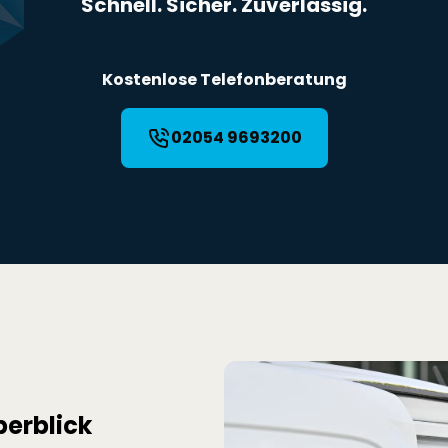
Schnell. Sicher. Zuverlässig.
Kostenlose Telefonberatung
02054 9693200
berblick