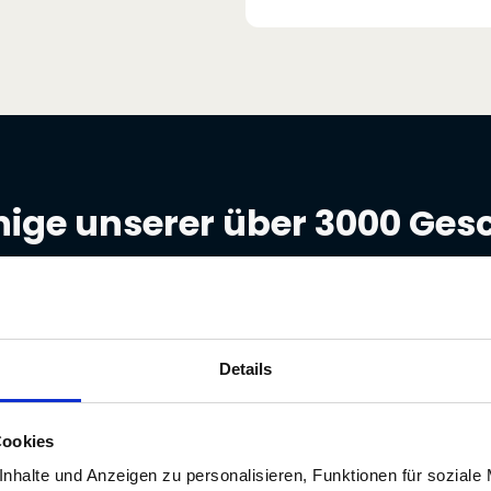
nige unserer über 3000 Ge
Details
nd Partnerschaft der Deltacon GmbH aus Düsseldo
en basiert auf den drei wichtigsten Werten: Klar
Cookies
ame Ziele für eine erfolgreiche Zusammenarbeit.
nhalte und Anzeigen zu personalisieren, Funktionen für soziale