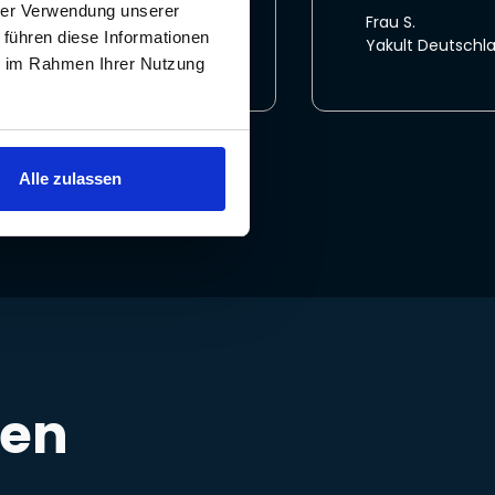
hrer Verwendung unserer
Frau S.
 führen diese Informationen
Yakult Deutsch
ie im Rahmen Ihrer Nutzung
Alle zulassen
ten