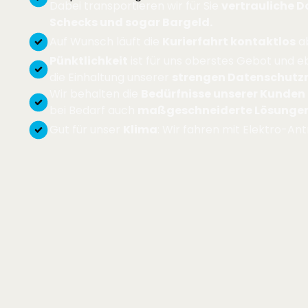
Dabei transportieren wir für Sie
vertrauliche 
Schecks und sogar Bargeld.
Auf Wunsch läuft die
Kurierfahrt kontaktlos
a
Pünktlichkeit
ist für uns oberstes Gebot und e
die Einhaltung unserer
strengen Datenschutzri
Wir behalten die
Bedürfnisse unserer Kunden
bei Bedarf auch
maßgeschneiderte Lösunge
Gut für unser
Klima
: Wir fahren mit Elektro-Ant