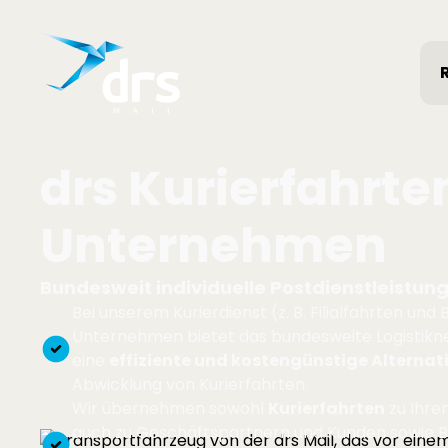
Job gesucht?
Hier klicken
drs Kurierfahrten
Unternehmen
Bundesweit individuelle Postdienstleistung
Bei unserem Kurierdienst (z. B. Filialfahrten und
Unternehmen bietet das bundesweite Logistikne
eine
effiziente und kostengünstige Alternat
Abwicklung von Kurierfahrten.
Wir übernehmen sowohl
Kurierfahrten
zu Ihre
auch zu Geschäftspartnern und Kunden sowie 