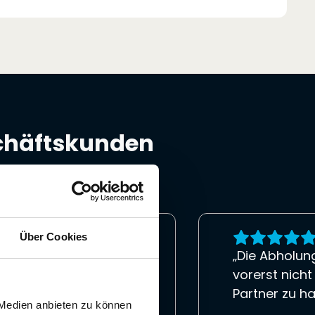
schäftskunden
Über Cookies
rf und der drs Mail
„Die Abholun
e Kommunikation,
vorerst nicht
“
Partner zu h
 Medien anbieten zu können