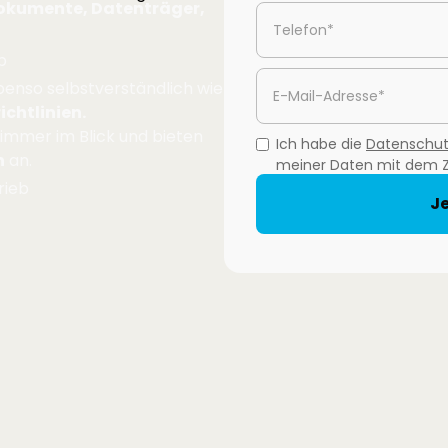
Dokumente, Datenträger,
b
benso selbstverständlich wie
chtlinien.
immer im Blick und bieten
Ich habe die
Datenschutz
n
an.
meiner Daten mit dem 
rieb