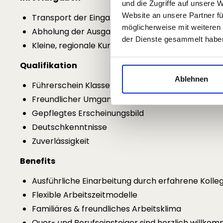
und die Zugriffe auf unsere 
Website an unsere Partner fü
Transport der Eingangspost vom Postamt zum 
möglicherweise mit weiteren
Abholung der Ausgangspost bei unseren Kunde
der Dienste gesammelt habe
Kleine, regionale Kurierfahrten
Qualifikation
Ablehnen
Führerschein Klasse B (vormals Klasse 3) und ei
Freundlicher Umgang mit Kunden
Gepflegtes Erscheinungsbild
Deutschkenntnisse
Zuverlässigkeit
Benefits
Ausführliche Einarbeitung durch erfahrene Kolle
Flexible Arbeitszeitmodelle
Familiäres & freundliches Arbeitsklima
Quer- und Berufseinsteiger sind herzlich willko