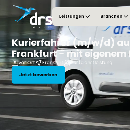
Leistungen
Branchen
Kurierfahrer (m/w/d) au
Frankfurt - mit eigene
vor Ort
Frankfurt
Postdienstleistung
Jetzt bewerben