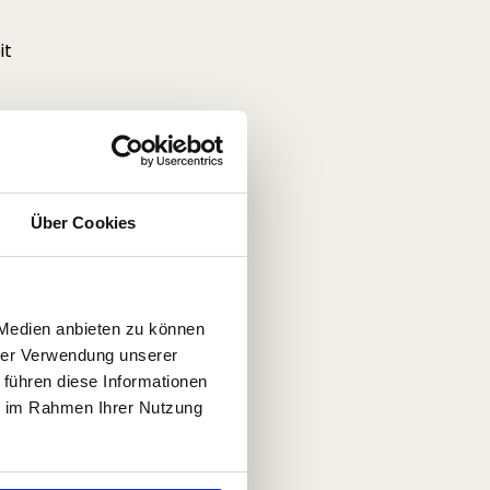
it
Über Cookies
 Wir
 Medien anbieten zu können
hrer Verwendung unserer
 führen diese Informationen
gen
ie im Rahmen Ihrer Nutzung
ten
nn