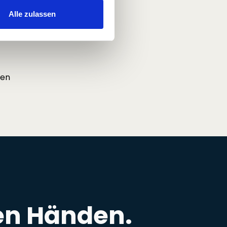
Alle zulassen
ich
nen
ren Händen.