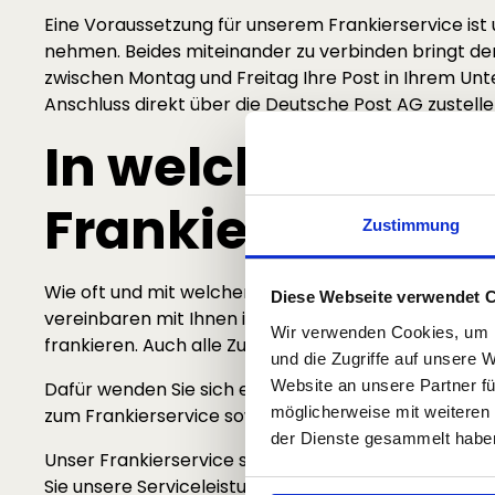
Eine Voraussetzung für unserem Frankierservice ist 
nehmen. Beides miteinander zu verbinden bringt den V
zwischen Montag und Freitag Ihre Post in Ihrem Unte
Anschluss direkt über die Deutsche Post AG zustelle
In welchem Rah
Frankierservice
Zustimmung
Wie oft und mit welchen zusätzlichen Leistungen Sie
Diese Webseite verwendet 
vereinbaren mit Ihnen im Vorfeld feste Termine, a
Wir verwenden Cookies, um I
frankieren. Auch alle Zusatzleistungen können Sie in
und die Zugriffe auf unsere 
Website an unsere Partner fü
Dafür wenden Sie sich einfach per Telefon oder E‑Ma
möglicherweise mit weiteren
zum Frankierservice sowie zur Postabholung oder zu
der Dienste gesammelt habe
Unser Frankierservice sowie alle anderen Dienstlei
Sie unsere Serviceleistungen außerhalb der verein