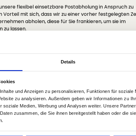
unsere flexibel einsetzbare Postabholung in Anspruch zu
orteil mit sich, dass wir zu einer vorher festgelegten Ze
rnehmen abholen, diese für Sie frankieren, um sie im
n zu lassen.
men kann der
 genutzt werden?
Details
 unseren Frankierservice nutzen, bleibt Ihnen überlassen.
Cookies
n denen wir Ihre Post aus Ihrem Unternehmen abholen und
nhalte und Anzeigen zu personalisieren, Funktionen für soziale
dividuell mit uns besprechen.
Website zu analysieren. Außerdem geben wir Informationen zu I
r soziale Medien, Werbung und Analysen weiter. Unsere Partner
il an unsere Mitarbeiter. Sie beantworten gerne Ihre Fra
 Daten zusammen, die Sie ihnen bereitgestellt haben oder die s
 einer unserer anderen Dienstleistungen.
n.
stungen werden von montags bis freitags angeboten. Soll
barten Termine mit Ihnen in Anspruch nehmen wollen, da