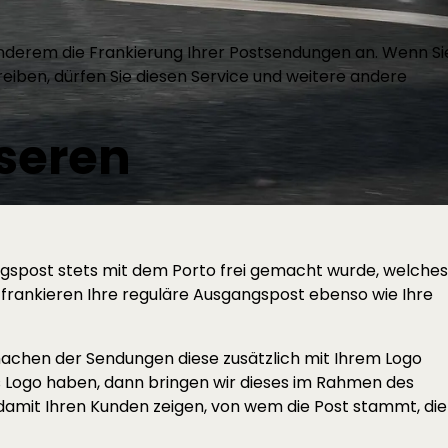
nderem die Frankierung Ihrer Postsendungen an. Wenn Si
iben, dürfen Sie diesen Service und weitere andere
seren
?
angspost stets mit dem Porto frei gemacht wurde, welches
frankieren Ihre reguläre Ausgangspost ebenso wie Ihre
achen der Sendungen diese zusätzlich mit Ihrem Logo
es Logo haben, dann bringen wir dieses im Rahmen des
 damit Ihren Kunden zeigen, von wem die Post stammt, die